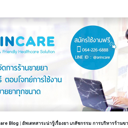
re Blog | อัพเดทสาระน่ารู้เรื่องยา เภสัชกรรม การบริหารร้า