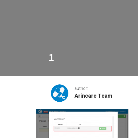
1
author:
Arincare Team
1