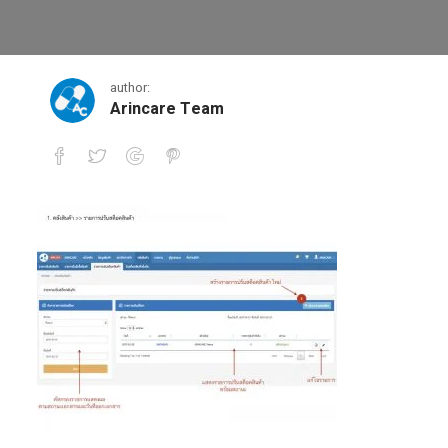
1
author:
Arincare Team
1