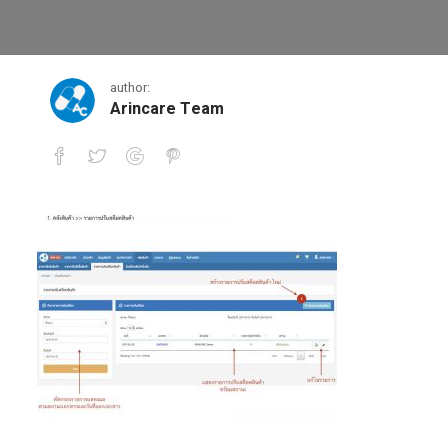
1
author:
Arincare Team
1