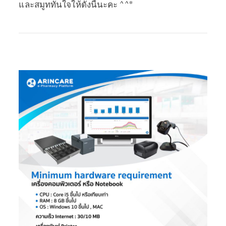
และสมูททันใจให้ดังนี้นะคะ ^^*