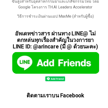
ขั้นสูงสำหรับอุตสาหกรรมยาและเภสัชกรรมไทย โดย
Google โครงการ TH.AI Leaders Accelerator
วิธีการชำระเงินผ่านแอป MaxMe (สำหรับผู้ซื้อ)
อัพเดทข่าวสาร ผ่านทาง LINE@ ไม่
ตกหล่นทุกเรื่องสำคัญในวงการยา
LINE ID: @arincare (มี @ ด้วยนะคะ)
ติดตามเราบน Facebook