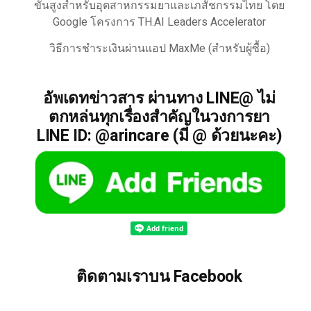
ขั้นสูงสำหรับอุตสาหกรรมยาและเภสัชกรรมไทย โดย
Google โครงการ TH.AI Leaders Accelerator
วิธีการชำระเงินผ่านแอป MaxMe (สำหรับผู้ซื้อ)
อัพเดทข่าวสาร ผ่านทาง LINE@ ไม่
ตกหล่นทุกเรื่องสำคัญในวงการยา
LINE ID: @arincare (มี @ ด้วยนะคะ)
ติดตามเราบน Facebook