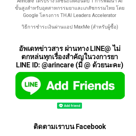
Arincare ได้รับรางวัลชนะเลิศอันดับ 1 การพัฒนา AI
ขั้นสูงสำหรับอุตสาหกรรมยาและเภสัชกรรมไทย โดย
Google โครงการ TH.AI Leaders Accelerator
วิธีการชำระเงินผ่านแอป MaxMe (สำหรับผู้ซื้อ)
อัพเดทข่าวสาร ผ่านทาง LINE@ ไม่
ตกหล่นทุกเรื่องสำคัญในวงการยา
LINE ID: @arincare (มี @ ด้วยนะคะ)
ติดตามเราบน Facebook