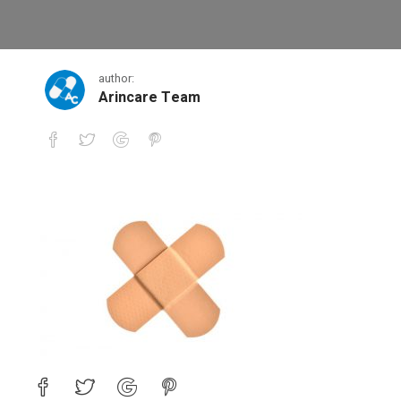
1
author:
Arincare Team
1