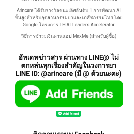
Arincare ได้รับรางวัลชนะเลิศอันดับ 1 การพัฒนา AI
ขั้นสูงสำหรับอุตสาหกรรมยาและเภสัชกรรมไทย โดย
Google โครงการ TH.AI Leaders Accelerator
วิธีการชำระเงินผ่านแอป MaxMe (สำหรับผู้ซื้อ)
อัพเดทข่าวสาร ผ่านทาง LINE@ ไม่
ตกหล่นทุกเรื่องสำคัญในวงการยา
LINE ID: @arincare (มี @ ด้วยนะคะ)