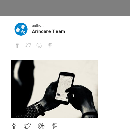
1
author:
Arincare Team
1