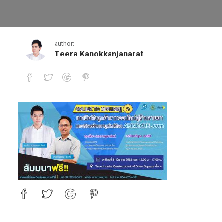
20190331
author:
Teera Kanokkanjanarat
20190331