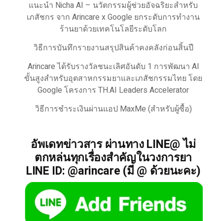
แนะนำ Nicha AI – นวัตกรรมผู้ช่วยอัจฉริยะสำหรับ
เภสัชกร จาก Arincare x Google ยกระดับการทำงาน
ร้านยาด้วยเทคโนโลยีระดับโลก
วิธีการบันทึกรายงานสรุปสินค้าคงคลังก่อนสิ้นปี
Arincare ได้รับรางวัลชนะเลิศอันดับ 1 การพัฒนา AI
ขั้นสูงสำหรับอุตสาหกรรมยาและเภสัชกรรมไทย โดย
Google โครงการ TH.AI Leaders Accelerator
วิธีการชำระเงินผ่านแอป MaxMe (สำหรับผู้ซื้อ)
อัพเดทข่าวสาร ผ่านทาง LINE@ ไม่
ตกหล่นทุกเรื่องสำคัญในวงการยา
LINE ID: @arincare (มี @ ด้วยนะคะ)