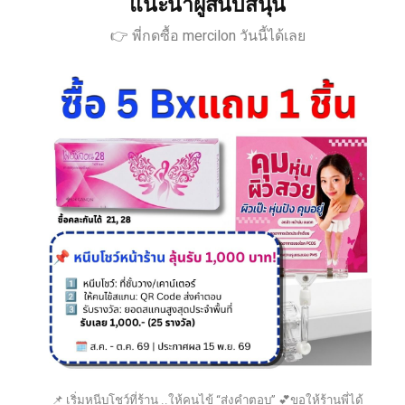
แนะนำผู้สนับสนุน
👉 พี่กดซื้อ mercilon วันนี้ได้เลย
📌 เริ่มหนีบโชว์ที่ร้าน ..ให้คนไข้ “ส่งคำตอบ” 💕ขอให้ร้านพี่ได้