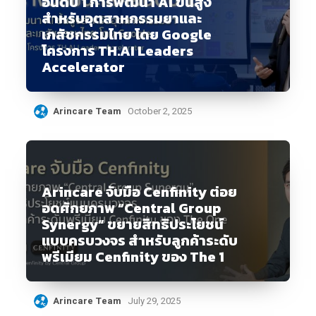
อันดับ 1 การพัฒนา AI ขั้นสูง
สำหรับอุตสาหกรรมยาและ
เภสัชกรรมไทย โดย Google
โครงการ TH.AI Leaders
Accelerator
Arincare Team
October 2, 2025
Arincare จับมือ Cenfinity ต่อย
อดศักยภาพ “Central Group
Synergy” ขยายสิทธิประโยชน์
แบบครบวงจร สำหรับลูกค้าระดับ
พรีเมียม Cenfinity ของ The 1
Arincare Team
July 29, 2025