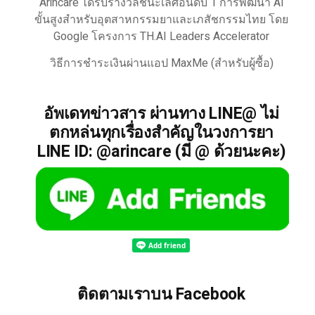
Arincare ได้รับรางวัลชนะเลิศอันดับ 1 การพัฒนา AI
ขั้นสูงสำหรับอุตสาหกรรมยาและเภสัชกรรมไทย โดย
Google โครงการ TH.AI Leaders Accelerator
วิธีการชำระเงินผ่านแอป MaxMe (สำหรับผู้ซื้อ)
อัพเดทข่าวสาร ผ่านทาง LINE@ ไม่
ตกหล่นทุกเรื่องสำคัญในวงการยา
LINE ID: @arincare (มี @ ด้วยนะคะ)
ติดตามเราบน Facebook