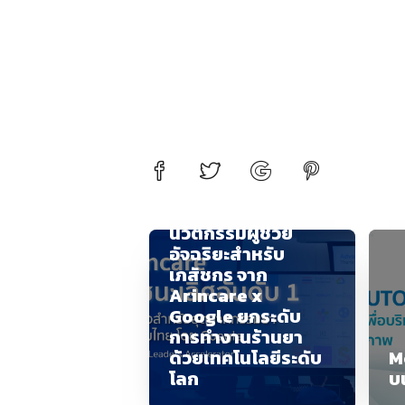
แนะนำ Nicha AI –
นวัตกรรมผู้ช่วย
อัจฉริยะสำหรับ
เภสัชกร จาก
Arincare x
Google ยกระดับ
การทำงานร้านยา
ด้วยเทคโนโลยีระดับ
M
โลก
บ