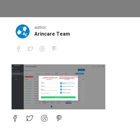
1584204964484
author:
Arincare Team
1584204964484