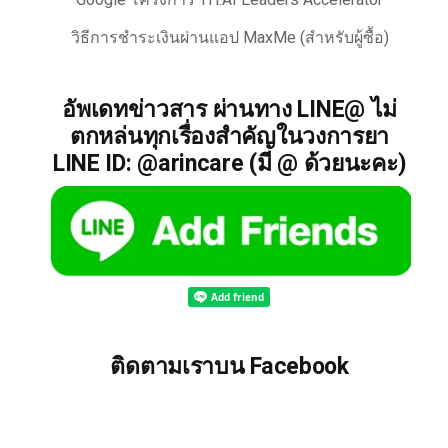
Google โครงการ TH.AI Leaders Accelerator
วิธีการชำระเงินผ่านแอป MaxMe (สำหรับผู้ซื้อ)
อัพเดทข่าวสาร ผ่านทาง LINE@ ไม่
ตกหล่นทุกเรื่องสำคัญในวงการยา
LINE ID: @arincare (มี @ ด้วยนะคะ)
ติดตามเราบน Facebook