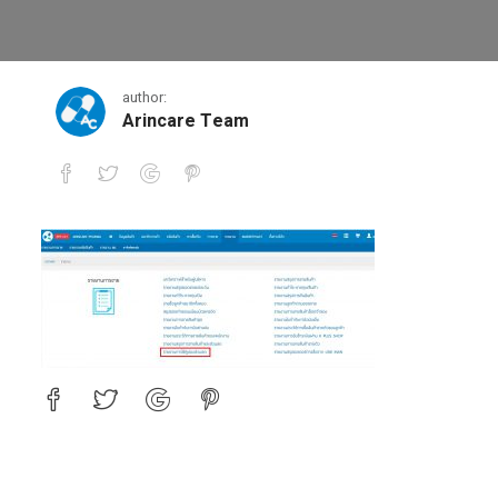
step5
author:
Arincare Team
step5