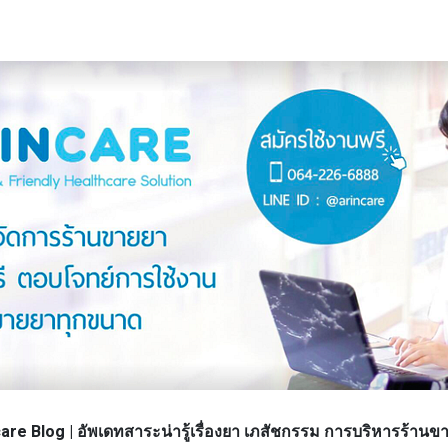
re Blog | อัพเดทสาระน่ารู้เรื่องยา เภสัชกรรม การบริหารร้า