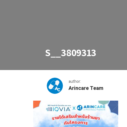
S__3809313
author:
Arincare Team
S__3809313