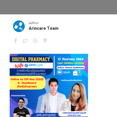
IMG_7611
author:
Arincare Team
IMG_7611