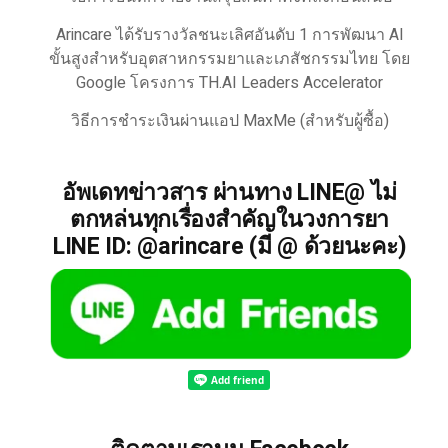
Arincare ได้รับรางวัลชนะเลิศอันดับ 1 การพัฒนา AI
ขั้นสูงสำหรับอุตสาหกรรมยาและเภสัชกรรมไทย โดย
Google โครงการ TH.AI Leaders Accelerator
วิธีการชำระเงินผ่านแอป MaxMe (สำหรับผู้ซื้อ)
อัพเดทข่าวสาร ผ่านทาง LINE@ ไม่
ตกหล่นทุกเรื่องสำคัญในวงการยา
LINE ID: @arincare (มี @ ด้วยนะคะ)