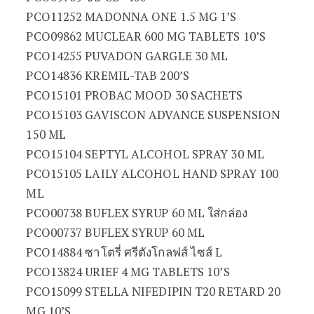
PCO11252 MADONNA ONE 1.5 MG 1’S
PCO09862 MUCLEAR 600 MG TABLETS 10’S
PCO14255 PUVADON GARGLE 30 ML
PCO14836 KREMIL-TAB 200’S
PCO15101 PROBAC MOOD 30 SACHETS
PCO15103 GAVISCON ADVANCE SUSPENSION
150 ML
PCO15104 SEPTYL ALCOHOL SPRAY 30 ML
PCO15105 LAILY ALCOHOL HAND SPRAY 100
ML
PCO00738 BUFLEX SYRUP 60 ML ใส่กล่อง
PCO00737 BUFLEX SYRUP 60 ML
PCO14884 ซาโตรี่ ศรีตังโกลฟส์ ไซส์ L
PCO13824 URIEF 4 MG TABLETS 10’S
PCO15099 STELLA NIFEDIPIN T20 RETARD 20
MG 10’S