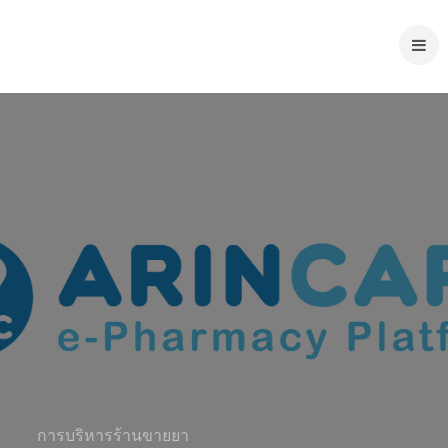
การบริหารร้านขายยา