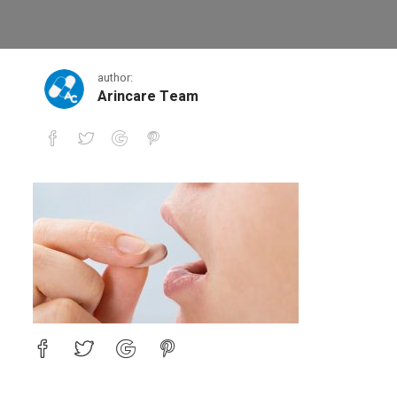
58856019.06c9892d89ea4b86a56
author:
Arincare Team
58856019.06c9892d89ea4b86a56e5b1195a11db0.20100515