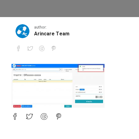
daaedd
author:
Arincare Team
daaedd