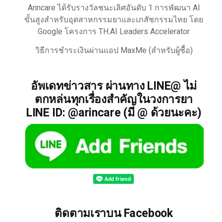
Arincare ได้รับรางวัลชนะเลิศอันดับ 1 การพัฒนา AI
ขั้นสูงสำหรับอุตสาหกรรมยาและเภสัชกรรมไทย โดย
Google โครงการ TH.AI Leaders Accelerator
วิธีการชำระเงินผ่านแอป MaxMe (สำหรับผู้ซื้อ)
อัพเดทข่าวสาร ผ่านทาง LINE@ ไม่
ตกหล่นทุกเรื่องสำคัญในวงการยา
LINE ID: @arincare (มี @ ด้วยนะคะ)
ติดตามเราบน Facebook