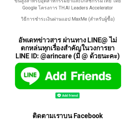
ขั้นสูงสำหรับอุตสาหกรรมยาและเภสัชกรรมไทย โดย
Google โครงการ TH.AI Leaders Accelerator
วิธีการชำระเงินผ่านแอป MaxMe (สำหรับผู้ซื้อ)
อัพเดทข่าวสาร ผ่านทาง LINE@ ไม่
ตกหล่นทุกเรื่องสำคัญในวงการยา
LINE ID: @arincare (มี @ ด้วยนะคะ)
ติดตามเราบน Facebook