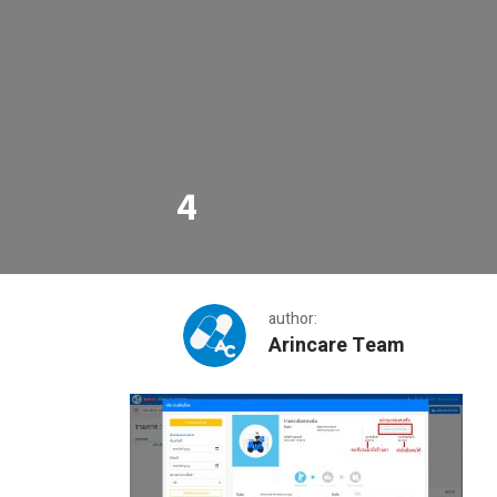
4
author:
Arincare Team
4