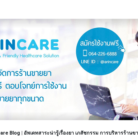
re Blog | อัพเดทสาระน่ารู้เรื่องยา เภสัชกรรม การบริหารร้า