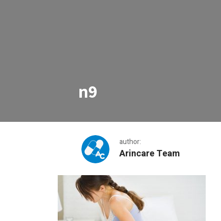
n9
author:
Arincare Team
n9