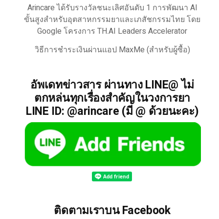
Arincare ได้รับรางวัลชนะเลิศอันดับ 1 การพัฒนา AI
ขั้นสูงสำหรับอุตสาหกรรมยาและเภสัชกรรมไทย โดย
Google โครงการ TH.AI Leaders Accelerator
วิธีการชำระเงินผ่านแอป MaxMe (สำหรับผู้ซื้อ)
อัพเดทข่าวสาร ผ่านทาง LINE@ ไม่
ตกหล่นทุกเรื่องสำคัญในวงการยา
LINE ID: @arincare (มี @ ด้วยนะคะ)
ติดตามเราบน Facebook