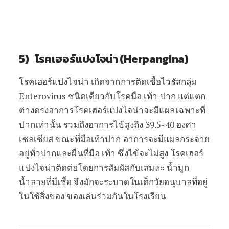
5) โรคเฮอร์แปงไจน่า (Herpangina)
โรคเฮอร์แปงไจน่า เกิดจากการติดเชื้อไวรัสกลุ่ม
Enterovirus ชนิดเดียวกับโรคมือ เท้า ปาก แต่แตก
ต่างตรงอาการโรคเฮอร์แปงไจน่าจะมีแผลเฉพาะที่
ปากเท่านั้น รวมถึงอาการไข้สูงถึง 39.5-40 องศา
เซลเซียส ขณะที่มือเท้าปาก อาการจะมีแผลกระจาย
อยู่ทั่วปากและผื่นที่มือ เท้า ซึ่งไข้จะไม่สูง โรคเฮอร์
แปงไจน่าติดต่อโดยการสัมผัสกับเสมหะ น้ำมูก
น้ำลายที่มีเชื้อ จึงมักจะระบาดในเด็กวัยอนุบาลที่อยู่
ในใช้สิ่งของ ของเล่นร่วมกันในโรงเรียน