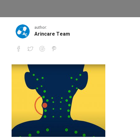
Capture2
author:
Arincare Team
Capture2