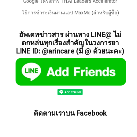
Google โครงการ TH.AI Leaders Accelerator
วิธีการชำระเงินผ่านแอป MaxMe (สำหรับผู้ซื้อ)
อัพเดทข่าวสาร ผ่านทาง LINE@ ไม่
ตกหล่นทุกเรื่องสำคัญในวงการยา
LINE ID: @arincare (มี @ ด้วยนะคะ)
ติดตามเราบน Facebook