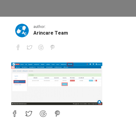
3-1
author:
Arincare Team
3-1