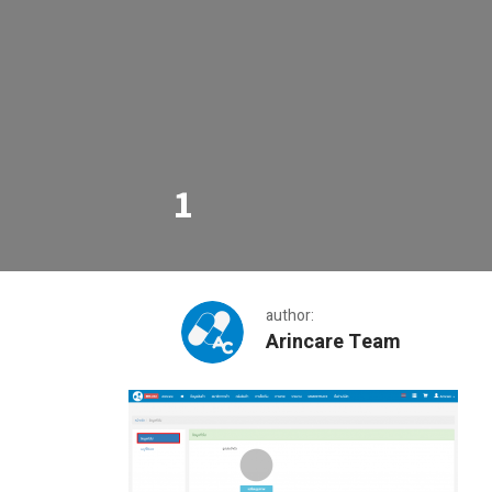
1
author:
Arincare Team
1