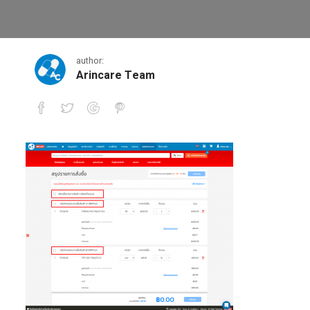
8-3
author:
Arincare Team
8-3