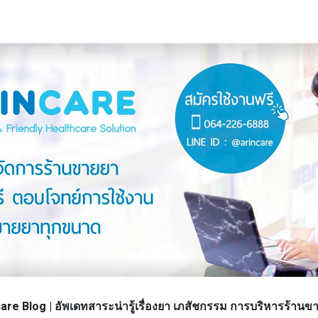
re Blog | อัพเดทสาระน่ารู้เรื่องยา เภสัชกรรม การบริหารร้า