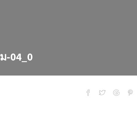
ิม-04_0