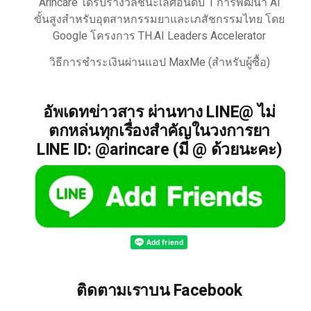
Arincare ได้รับรางวัลชนะเลิศอันดับ 1 การพัฒนา AI
ขั้นสูงสำหรับอุตสาหกรรมยาและเภสัชกรรมไทย โดย
Google โครงการ TH.AI Leaders Accelerator
วิธีการชำระเงินผ่านแอป MaxMe (สำหรับผู้ซื้อ)
อัพเดทข่าวสาร ผ่านทาง LINE@ ไม่
ตกหล่นทุกเรื่องสำคัญในวงการยา
LINE ID: @arincare (มี @ ด้วยนะคะ)
ติดตามเราบน Facebook