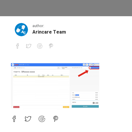
1
author:
Arincare Team
1