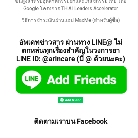
ขั้นสูงสำหรับอุตสาหกรรมยาและเภสัชกรรมไทย โดย
Google โครงการ TH.AI Leaders Accelerator
วิธีการชำระเงินผ่านแอป MaxMe (สำหรับผู้ซื้อ)
อัพเดทข่าวสาร ผ่านทาง LINE@ ไม่
ตกหล่นทุกเรื่องสำคัญในวงการยา
LINE ID: @arincare (มี @ ด้วยนะคะ)
ติดตามเราบน Facebook