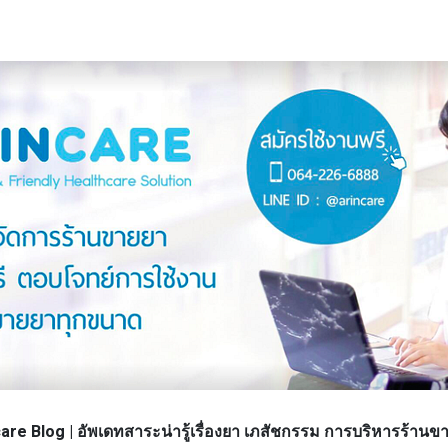
re Blog | อัพเดทสาระน่ารู้เรื่องยา เภสัชกรรม การบริหารร้า