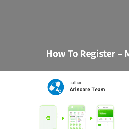
How To Register – 
author:
Arincare Team
How To Register – Max Me Wallet_0