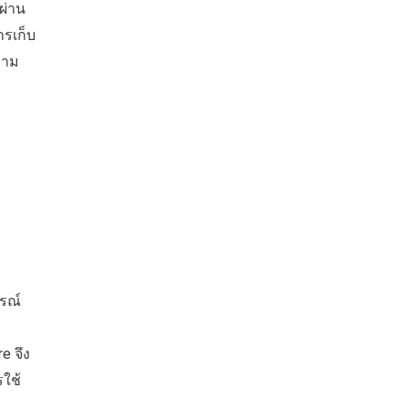
สผ่าน
ารเก็บ
วาม
รณ์
บ
e จึง
ใช้