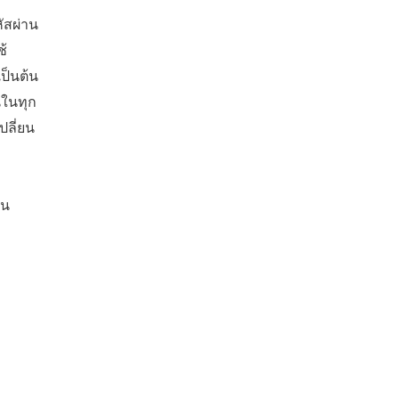
ัสผ่าน
ช้
เป็นต้น
นในทุก
ปลี่ยน
บน