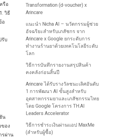
หรือ
Transformation (d-voucher) x
Arincare
 วิธี
ข้อ
แนะนำ Nicha AI – นวัตกรรมผู้ช่วย
อัจฉริยะสำหรับเภสัชกร จาก
Arincare x Google ยกระดับการ
รับ
ทำงานร้านยาด้วยเทคโนโลยีระดับ
โลก
วิธีการบันทึกรายงานสรุปสินค้า
คงคลังก่อนสิ้นปี
Arincare ได้รับรางวัลชนะเลิศอันดับ
1 การพัฒนา AI ขั้นสูงสำหรับ
อุตสาหกรรมยาและเภสัชกรรมไทย
โดย Google โครงการ TH.AI
Leaders Accelerator
ชัน
วิธีการชำระเงินผ่านแอป MaxMe
ไขของ
(สำหรับผู้ซื้อ)
ารผ่าน