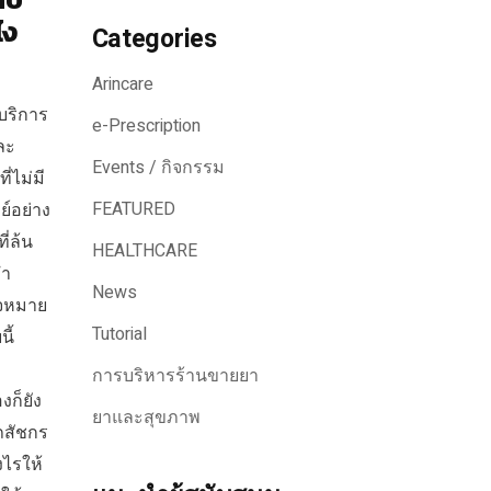
ไง
Categories
Arincare
บริการ
e-Prescription
ละ
Events / กิจกรรม
่ไม่มี
FEATURED
์อย่าง
ี่ล้น
HEALTHCARE
คำ
News
าจหมาย
Tutorial
ี้
การบริหารร้านขายยา
งก็ยัง
ยาและสุขภาพ
ภสัชกร
ไรให้