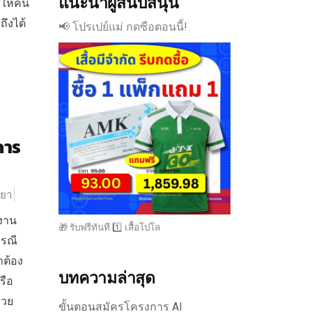
แนะนำผู้สนับสนุน
ลาให้คน
ึงได้
📢 โปรเปย์แม่ กดซือตอนนี้!
การ
ยยา
ยงาน
🎁 รับฟรีทันที 1️⃣ เสื้อโปโล
กรณี
กต้อง
บทความล่าสุด
รือ
่วย
ขั้นตอนสมัครโครงการ AI