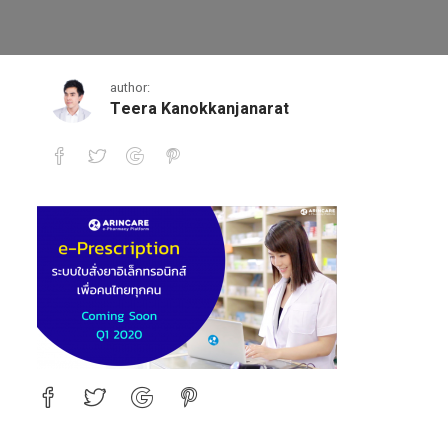
e-prescription
author:
Teera Kanokkanjanarat
e-prescription