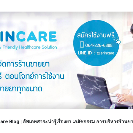
re Blog | อัพเดทสาระน่ารู้เรื่องยา เภสัชกรรม การบริหารร้า