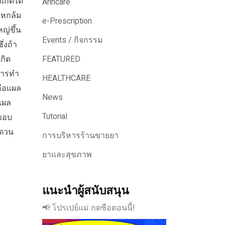
เกิดได้
Arincare
น หกล้ม
e-Prescription
ญ่ขึ้น
Events / กิจกรรม
่งถ้า
กิด
FEATURED
นการทำ
HEALTHCARE
คือแผล
News
ำแผล
Tutorial
กขอบ
็ดวน
การบริหารร้านขายยา
ยาและสุขภาพ
แนะนำผู้สนับสนุน
📢 โปรเปย์แม่ กดซือตอนนี้!