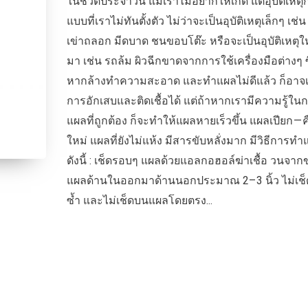
ในชีวิตประจำวัน แม้เราไม่อยากให้เกิด แต่อุบัติเหตุก็
แบบที่เราไม่ทันตั้งตัว ไม่ว่าจะเป็นอุบัติเหตุเล็กๆ เช่
เข่าถลอก มีดบาด ชนขอบโต๊ะ หรือจะเป็นอุบัติเหตุให
มา เช่น รถล้ม ผิวฉีกขาดจากการใช้เครื่องมือต่างๆ ซึ
หากล้างทำความสะอาด และทำแผลไม่ดีแล้ว ก็อาจเ
การอักเสบและติดเชื้อได้ แต่ถ้าหากเรามีความรู้ใ
แผลที่ถูกต้อง ก็จะทำให้แผลหายเร็วขึ้น แผลเปียก — 
ใหม่ แผลที่ยังไม่แห้ง มีสารขับหลั่งมาก มีวิธีการท
ดังนี้ : เช็ดรอบๆ แผลด้วยแอลกอฮอล์ฆ่าเชื้อ วนจา
แผลด้านในออกมาด้านนอกประมาณ 2–3 นิ้ว ไม่เช
ซ้ำ และไม่เช็ดบนแผลโดยตรง...