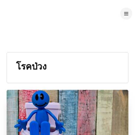
โรคป่วง