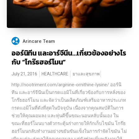
Arincare Team
ออร์นิทีน และอาร์จีนีน…เกี่ยวข้องอย่างไร
กับ “โกร๊ธฮอร์โมน”
July 21, 2016
HEALTHCARE
ยาและสุขภาพ
http://nootriment.com/arginine-ornithine-lysine/ ออร์นิ
ทีน และอาร์จีนีนเป็นกรดแอมิโนที่เกี่ยวข้องกับการหลั่งของ
โกร๊ธฮอร์โมน และจัดว่าเป็นผลิตภัณฑ์เสริมอาหารประเภท
กรดแอมิโนที่ดังที่สุดในปัจจุบัน เนื่องจากคุณสมบัติในการ
ช่วยให้คุณผอมลง และหุ่นดีขึ้นขณะนอนหลับนั้นเอง ใน
ขณะที่ฮอร์โมนบางตัวกระตุ้นร่างกายให้กักเก็บไขมัน โกร๊ธ
ฮอร์โมนกลับทำงานอย่างขยันขันแข็งในการกำจัดไขมัน ไม่