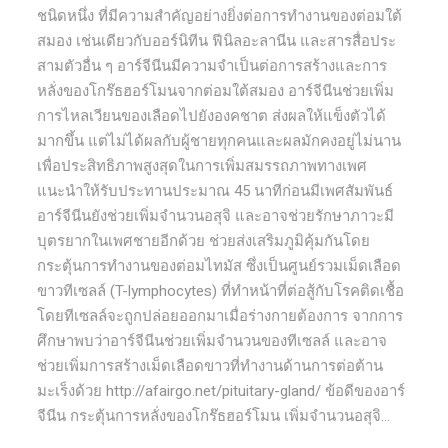
ชนิดหนึ่ง ที่มีความสำคัญอย่างยิ่งต่อการทำงานของต่อมใต้
สมอง เช่นเดียวกับออร์นิทีน ฟีนิลอะลานีน และสารสื่อประ
สามตัวอื่น ๆ อาร์จีนีนมีความจำเป็นต่อการสร้างและการ
หลั่งของโกร๊ธฮอร์โมนจากต่อมใต้สมอง อาร์จีนีนช่วยเพิ่ม
การไหลเวียนของเลือดไปยังองคชาต ส่งผลให้แข็งตัวได้
มากขึ้น แต่ไม่ได้ผลกับผู้ชายทุกคนและผลมักคงอยู่ไม่นาน
เพื่อประสิทธิภาพสูงสุดในการเพิ่มสมรรถภาพทางเพศ
แนะนำให้รับประทานประมาณ 45 นาทีก่อนมีเพศสัมพันธ์
อาร์จีนีนยังช่วยเพิ่มจำนวนอสุจิ และอาจช่วยรักษาภาวะมี
บุตรยากในเพศชายอีกด้วย ช่วยส่งเสริมภูมิคุ้มกันโดย
กระตุ้นการทำงานของต่อมไทมัส ซึ่งเป็นศูนย์รวมเม็ดเลือด
ขาวทีเซลล์ (T-lymphocytes) ที่ทำหน้าที่ต่อสู้กับโรคติดเชื้อ
โดยทีเซลล์จะถูกปล่อยออกมาเมื่อร่างกายต้องการ จากการ
ศึกษาพบว่าอาร์จีนีนช่วยเพิ่มจำนวนของทีเซลล์ และอาจ
ช่วยเพิ่มการสร้างเม็ดเลือดขาวที่ทำงานด้านการต่อต้าน
มะเร็งด้วย http://afairgo.net/pituitary-gland/ ข้อดีของอาร์
จีนีน กระตุ้นการหลั่งของโกร๊ธฮอร์โมน เพิ่มจำนวนอสุจิ...