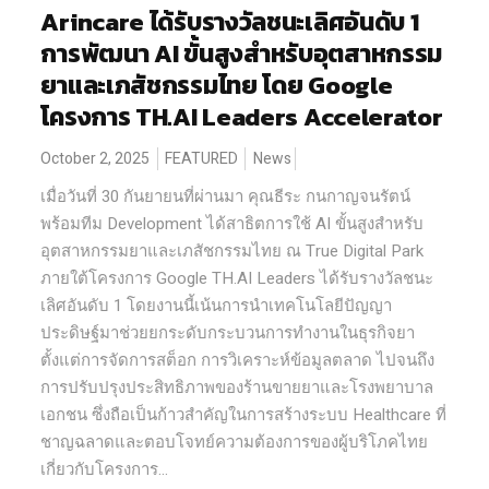
Arincare ได้รับรางวัลชนะเลิศอันดับ 1
การพัฒนา AI ขั้นสูงสำหรับอุตสาหกรรม
ยาและเภสัชกรรมไทย โดย Google
โครงการ TH.AI Leaders Accelerator
October 2, 2025
FEATURED
News
เมื่อวันที่ 30 กันยายนที่ผ่านมา คุณธีระ กนกาญจนรัตน์
พร้อมทีม Development ได้สาธิตการใช้ AI ขั้นสูงสำหรับ
อุตสาหกรรมยาและเภสัชกรรมไทย ณ True Digital Park
ภายใต้โครงการ Google TH.AI Leaders ได้รับรางวัลชนะ
เลิศอันดับ 1 โดยงานนี้เน้นการนำเทคโนโลยีปัญญา
ประดิษฐ์มาช่วยยกระดับกระบวนการทำงานในธุรกิจยา
ตั้งแต่การจัดการสต็อก การวิเคราะห์ข้อมูลตลาด ไปจนถึง
การปรับปรุงประสิทธิภาพของร้านขายยาและโรงพยาบาล
เอกชน ซึ่งถือเป็นก้าวสำคัญในการสร้างระบบ Healthcare ที่
ชาญฉลาดและตอบโจทย์ความต้องการของผู้บริโภคไทย
เกี่ยวกับโครงการ...