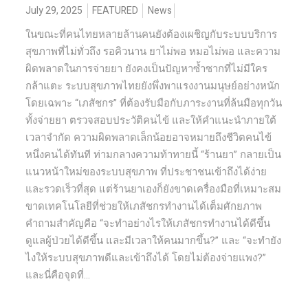
July 29, 2025
FEATURED
News
ในขณะที่คนไทยหลายล้านคนยังต้องเผชิญกับระบบบริการ
สุขภาพที่ไม่ทั่วถึง รอคิวนาน ยาไม่พอ หมอไม่พอ และความ
ผิดพลาดในการจ่ายยา ยังคงเป็นปัญหาซ้ำซากที่ไม่มีใคร
กล้าแตะ ระบบสุขภาพไทยยังพึ่งพาแรงงานมนุษย์อย่างหนัก
โดยเฉพาะ “เภสัชกร” ที่ต้องรับมือกับภาระงานที่ล้นมือทุกวัน
ทั้งจ่ายยา ตรวจสอบประวัติคนไข้ และให้คำแนะนำภายใต้
เวลาจำกัด ความผิดพลาดเล็กน้อยอาจหมายถึงชีวิตคนไข้
หนึ่งคนได้ทันที ท่ามกลางความท้าทายนี้ “ร้านยา” กลายเป็น
แนวหน้าใหม่ของระบบสุขภาพ ที่ประชาชนเข้าถึงได้ง่าย
และรวดเร็วที่สุด แต่ร้านยาเองก็ยังขาดเครื่องมือที่เหมาะสม
ขาดเทคโนโลยีที่ช่วยให้เภสัชกรทำงานได้เต็มศักยภาพ
คำถามสำคัญคือ “จะทำอย่างไรให้เภสัชกรทำงานได้ดีขึ้น
ดูแลผู้ป่วยได้ดีขึ้น และมีเวลาให้คนมากขึ้น?” และ “จะทำยัง
ไงให้ระบบสุขภาพดีและเข้าถึงได้ โดยไม่ต้องจ่ายแพง?”
และนี่คือจุดที่...