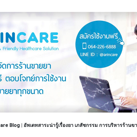
re Blog | อัพเดทสาระน่ารู้เรื่องยา เภสัชกรรม การบริหารร้า