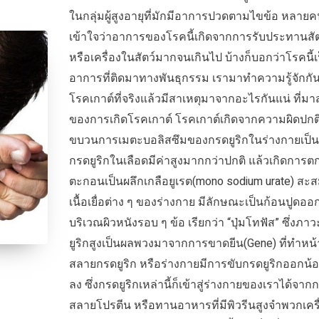
ในกลุ่มผู้สูงอายุที่มักมีอาการปวดตามไขข้อ หลาย
เข้าใจว่าอาการของโรคนี้เกิดจากการรับประทานสัต
หรือเครื่องในสัตว์มากจนเกินไป บ้างก็บอกว่าโรคนี้เ
อาการที่ติดมาทางพันธุกรรม เรามาทำความรู้จักกัน
โรคเกาต์ที่จริงแล้วมีสาเหตุมาจากอะไรกันแน่ ที่มา
ของการเกิดโรคเกาต์ โรคเกาต์เกิดจากความผิดปกต
ขบวนการเมตะบอลิสซึมของกรดยูริกในร่างกายเป็น
กรดยูริกในเลือดมีค่าสูงมากกว่าปกติ แล้วเกิดการต
ตะกอนเป็นผลึกเกลือยูเรต(mono sodium urate) สะ
เนื้อเยื่อต่าง ๆ ของร่างกาย มีลักษณะเป็นก้อนปูดอ
บริเวณผิวหนังรอบ ๆ ข้อ เรียกว่า “ปุ่มโทฟัส” ซึ่งภา
ยูริกสูงเป็นผลพวงมาจากการขาดยีน(Gene) ที่ทำหน้า
สลายกรดยูริก หรือร่างกายมีการขับกรดยูริกออกน้
ลง ซึ่งกรดยูริกเหล่านี้ก็เข้าสู่ร่างกายของเราได้จาก
สลายโปรตีน หรือทานอาหารที่มีพิวรีนสูงจำพวกเคร