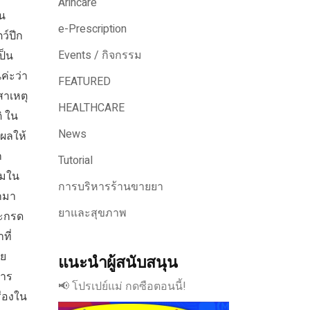
Arincare
คน
e-Prescription
ว์ปีก
Events / กิจกรรม
ป็น
ค่ะว่า
FEATURED
สาเหตุ
HEALTHCARE
ิ ใน
News
ผลให้
ก
Tutorial
สมใน
การบริหารร้านขายยา
อกมา
ยาและสุขภาพ
วะกรด
ที่
อย
แนะนำผู้สนับสนุน
การ
📢 โปรเปย์แม่ กดซือตอนนี้!
ื่องใน