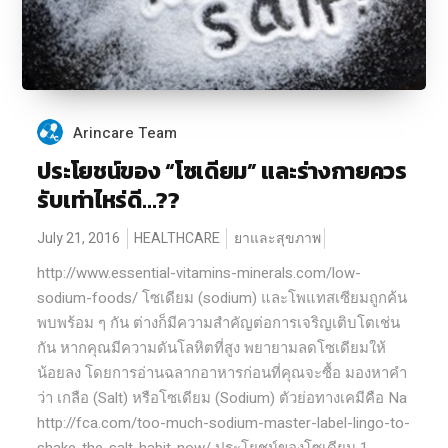
Arincare Team
ประโยชน์ของ “โซเดียม” และร่างกายควร
รับเท่าไหร่ดี…??
July 21, 2016
HEALTHCARE
ยาและสุขภาพ
http://www.essential-vitamins-minerals.com/low-
sodium-foods/ โซเดียม (sodium) และโพแทสเซียมถูกค้น
พบพร้อม ๆ กัน ต่างก็มีความสำคัญต่อการเจริญเติบโตเช่น
กัน หากคุณมีความดันโลหิตที่สูง พยายามลดโซเดียมให้
น้อยลง โดยการอ่านฉลากอาหารก่อนที่คุณจะซื้อ มองหาคำ
ว่า เกลือ (Salt) หรือโซเดียม (Sodium) ตัวย่อทางเคมีคือ Na
http://fca.com/too-much-sodium-master-label-lingo-to-