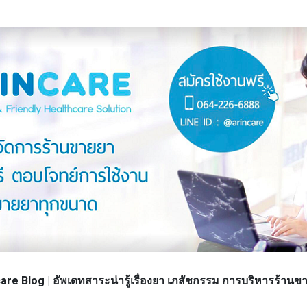
re Blog | อัพเดทสาระน่ารู้เรื่องยา เภสัชกรรม การบริหารร้า