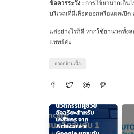
ข้อควรระวัง
: การใช้ยามากเกินไป
บริเวณที่มีเลือดออกหรือแผลเปิด
แต่อย่างไรก็ดี หากใช้ยานวดทั้ง
แพทย์ค่ะ
ปวดกล้ามเนื้อ
แนะนำ Nicha AI –
นวัตกรรมผู้ช่วย
อัจฉริยะสำหรับ
เภสัชกร จาก
Arincare x
Google ยกระดับ