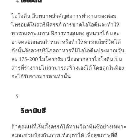
ไอโอดีน
ไอโอดีน
มีบทบาทสำคัญต่อการทำงานของต่อม
ไทรอยด์ในสตรีมีครรภ์
การขาดไอโอดีนจะทำให้
ทารกแคระแกรน
พิการทางสมอง
หูหนวกได้
และ
อาจคลอดก่อนกำหนด
หรือทำให้ทารกเสียชีวิตได้
ดังนั้นจึงควรบริโภคอาหารที่มีไอโอดีนประมาณวัน
ละ
175-200
ไมโครกรัม
เนื่องจากสารไอโอดีนเป็น
สารที่ร่างกายไม่สามารถสร้างเองได้
โดยลูกในท้อง
จะได้รับจากมารดาเท่านั้น
วิตามินซี
ถ้าคุณแม่ที่เริ่มตั้งครรภ์ได้ทานวิตามินซีอย่างเหมาะ
สมจะช่วยป้องกันการแท้งบุตรได้
เพื่อสุขภาพที่ดี