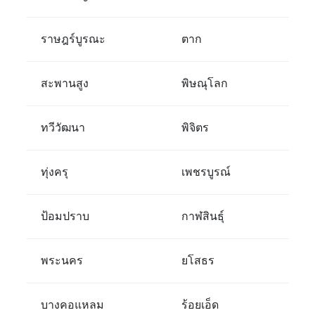
ราษฎร์บูรณะ
ตาก
สะพานสูง
พิษณุโลก
ทวีวัฒนา
พิจิตร
ทุ่งครุ
เพชรบูรณ์
ป้อมปราบ
กาฬสินธุ์
พระนคร
ยโสธร
บางคอแหลม
ร้อยเอ็ด