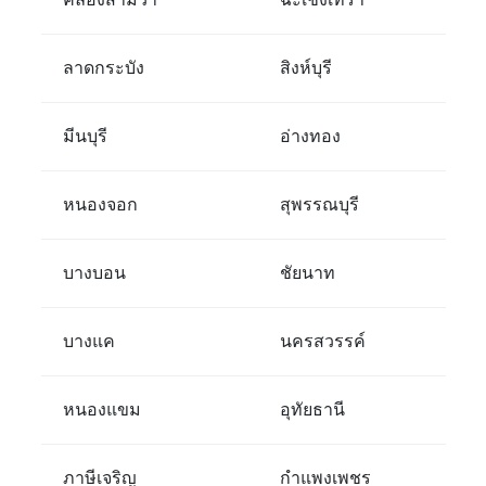
คลองสามวา
ฉะเชิงเทรา
ลาดกระบัง
สิงห์บุรี
มีนบุรี
อ่างทอง
หนองจอก
สุพรรณบุรี
บางบอน
ชัยนาท
บางแค
นครสวรรค์
หนองแขม
อุทัยธานี
ภาษีเจริญ
กำแพงเพชร